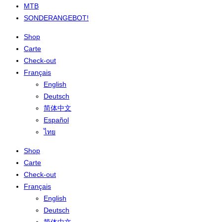
MTB
SONDERANGEBOT!
Shop
Carte
Check-out
Français
English
Deutsch
简体中文
Español
ไทย
Shop
Carte
Check-out
Français
English
Deutsch