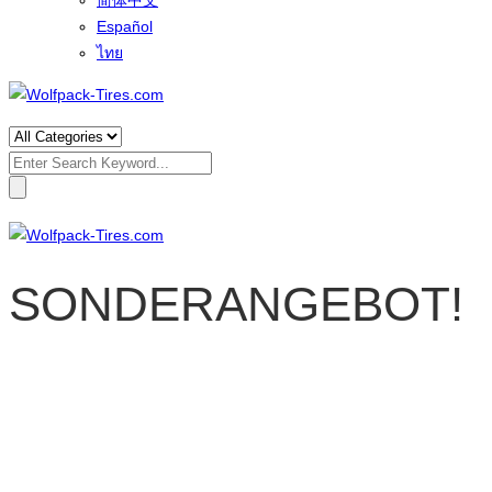
简体中文
Español
ไทย
Search
for:
SONDERANGEBOT!