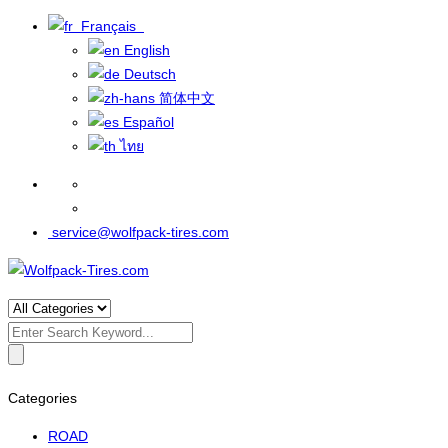
Français
English
Deutsch
简体中文
Español
ไทย
service@wolfpack-tires.com
Search
for:
Categories
ROAD