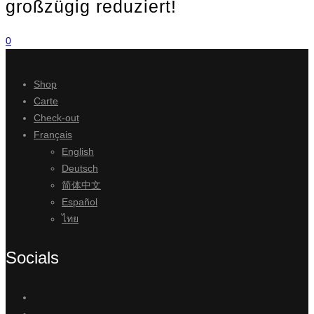
großzügig reduziert!
0
Shop
Carte
Check-out
Français
English
Deutsch
简体中文
Español
ไทย
Socials