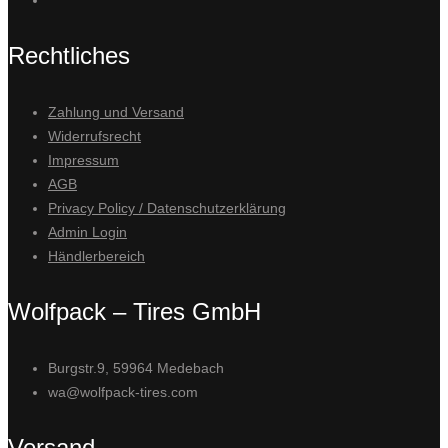
Rechtliches
Zahlung und Versand
Widerrufsrecht
Impressum
AGB
Privacy Policy / Datenschutzerklärung
Admin Login
Händlerbereich
Wolfpack – Tires GmbH
Burgstr.9, 59964 Medebach
wa@wolfpack-tires.com
Versand