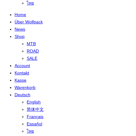
ไทย
Home
Über Wolfpack
News
Shop
MTB
ROAD
SALE
Account
Kontakt
Kasse
Warenkorb
Deutsch
English
简体中文
Français
Español
ไทย