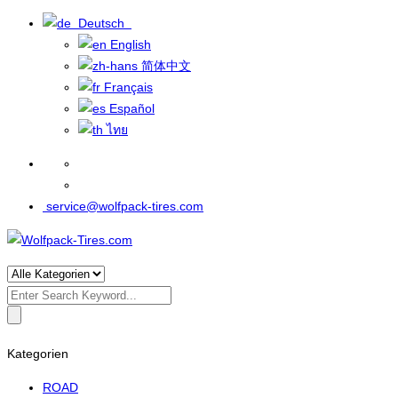
Deutsch
English
简体中文
Français
Español
ไทย
service@wolfpack-tires.com
Search
for:
Kategorien
ROAD