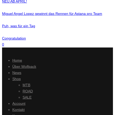
NEU AB APRIL!
Miguel Angel Lopez gewinnt das Rennen für Astana pro Team
Puh, was für ein Tag
Congratulation
0
Home
Über Wolfpack
News
Shop
MTB
ROAD
SALE
Account
Kontakt