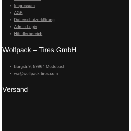
Impressum
AGB
Datenschutzerklärung
Admin Login
Händlerbereich
Wolfpack – Tires GmbH
Burgstr.9, 59964 Medebach
wa@wolfpack-tires.com
Versand