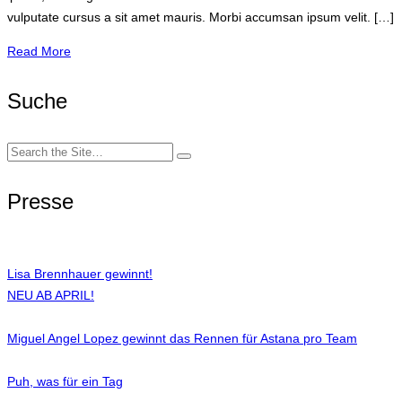
odio.
vulputate cursus a sit amet mauris. Morbi accumsan ipsum velit. […]
Sed
non
Read More
mauris
vitae
Suche
erat
consequat
Search
auctor
for:
eu
Presse
in
elit?
Lisa Brennhauer gewinnt!
NEU AB APRIL!
Miguel Angel Lopez gewinnt das Rennen für Astana pro Team
Puh, was für ein Tag