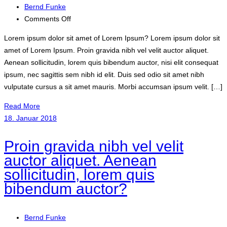
Bernd Funke
on
Comments Off
Lorem
Lorem ipsum dolor sit amet of Lorem Ipsum? Lorem ipsum dolor sit
Ipsum
amet of Lorem Ipsum. Proin gravida nibh vel velit auctor aliquet.
is
Aenean sollicitudin, lorem quis bibendum auctor, nisi elit consequat
simply
ipsum, nec sagittis sem nibh id elit. Duis sed odio sit amet nibh
dummy
vulputate cursus a sit amet mauris. Morbi accumsan ipsum velit. […]
text
of
Read More
the
18. Januar 2018
printing
Neque
Proin gravida nibh vel velit
porro
auctor aliquet. Aenean
quisquam
sollicitudin, lorem quis
est,
bibendum auctor?
Bernd Funke