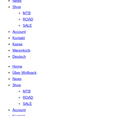
News
Shop
MTB
ROAD
SALE
Account
Kontakt
Kasse
Warenkorb
Deutsch
Home
Über Wolfpack
News
Shop
MTB
ROAD
SALE
Account