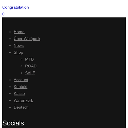
Congratulation
0
Home
Über Wolfpack
News
Shop
MTB
ROAD
SALE
Account
Kontakt
Kasse
Warenkorb
Deutsch
Socials