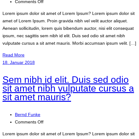
on
Comments Off
Proin
Lorem ipsum dolor sit amet of Lorem Ipsum? Lorem ipsum dolor sit
gravida
amet of Lorem Ipsum. Proin gravida nibh vel velit auctor aliquet.
nibh
Aenean sollicitudin, lorem quis bibendum auctor, nisi elit consequat
vel
ipsum, nec sagittis sem nibh id elit. Duis sed odio sit amet nibh
velit
vulputate cursus a sit amet mauris. Morbi accumsan ipsum velit. […]
auctor
aliquet.
Read More
Aenean
18. Januar 2018
sollicitudin,
lorem
Sem nibh id elit. Duis sed odio
quis
sit amet nibh vulputate cursus a
bibendum
sit amet mauris?
auctor?
Bernd Funke
on
Comments Off
Sem
Lorem ipsum dolor sit amet of Lorem Ipsum? Lorem ipsum dolor sit
nibh