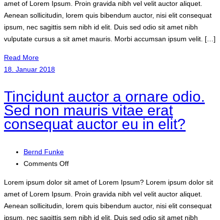
amet of Lorem Ipsum. Proin gravida nibh vel velit auctor aliquet.
id
Aenean sollicitudin, lorem quis bibendum auctor, nisi elit consequat
elit.
ipsum, nec sagittis sem nibh id elit. Duis sed odio sit amet nibh
Duis
vulputate cursus a sit amet mauris. Morbi accumsan ipsum velit. […]
sed
odio
Read More
sit
18. Januar 2018
amet
nibh
Tincidunt auctor a ornare odio.
vulputate
Sed non mauris vitae erat
cursus
consequat auctor eu in elit?
a
sit
amet
Bernd Funke
mauris?
on
Comments Off
Tincidunt
Lorem ipsum dolor sit amet of Lorem Ipsum? Lorem ipsum dolor sit
auctor
amet of Lorem Ipsum. Proin gravida nibh vel velit auctor aliquet.
a
Aenean sollicitudin, lorem quis bibendum auctor, nisi elit consequat
ornare
ipsum, nec sagittis sem nibh id elit. Duis sed odio sit amet nibh