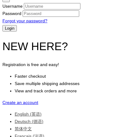
Username
Password
Forgot your password?
NEW HERE?
Registration is free and easy!
Faster checkout
Save multiple shipping addresses
View and track orders and more
Create an account
English
(
英语
)
Deutsch
(
德语
)
简体中文
Français
(
法语
)