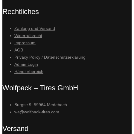
Rechtliches
Zahlung und Versand
Widerrufsrecht
Impressum
AGB
Privacy Policy / Datenschutzerklärung
Admin Login
Händlerbereich
Wolfpack – Tires GmbH
Burgstr.9, 59964 Medebach
wa@wolfpack-tires.com
Versand