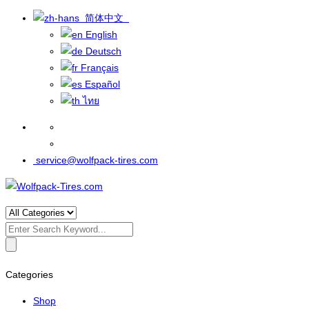
简体中文
English
Deutsch
Français
Español
ไทย
service@wolfpack-tires.com
Search
for:
Categories
Shop