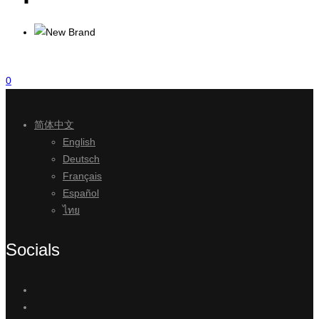
0
简体中文
English
Deutsch
Français
Español
ไทย
Socials